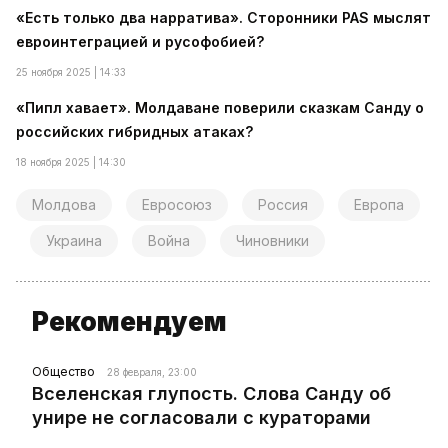
«Есть только два нарратива». Сторонники PAS мыслят
евроинтеграцией и русофобией?
25 ноября 2025 | 14:33
«Пипл хавает». Молдаване поверили сказкам Санду о
российских гибридных атаках?
18 ноября 2025 | 14:30
Молдова
Евросоюз
Россия
Европа
Украина
Война
Чиновники
Рекомендуем
Общество
28 февраля, 23:00
Вселенская глупость. Слова Санду об
унире не согласовали с кураторами