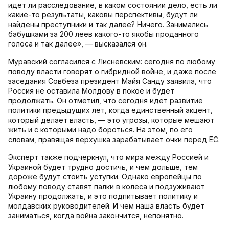
идет ли расследование, в каком состоянии дело, есть ли
какие-то результаты, каковы перспективы, будут ли
найдены преступники и так далее? Ничего. Занимались
бабушками за 200 леев какого-то якобы проданного
голоса и так далее», — высказался он.
Муравский согласился с Лисневским: сегодня по любому
поводу власти говорят о гибридной войне, и даже после
заседания Совбеза президент Майя Санду заявила, что
Россия не оставила Молдову в покое и будет
продолжать. Он отметил, что сегодня идет развитие
политики предыдущих лет, когда единственный акцент,
который делает власть, — это угрозы, которые мешают
жить и с которыми надо бороться. На этом, по его
словам, правящая верхушка зарабатывает очки перед ЕС.
Эксперт также подчеркнул, что мира между Россией и
Украиной будет трудно достичь, и чем дольше, тем
дороже будут стоить уступки. Однако европейцы по
любому поводу ставят палки в колеса и подзуживают
Украину продолжать, и это подпитывает политику и
молдавских руководителей. И чем наша власть будет
заниматься, когда война закончится, непонятно.