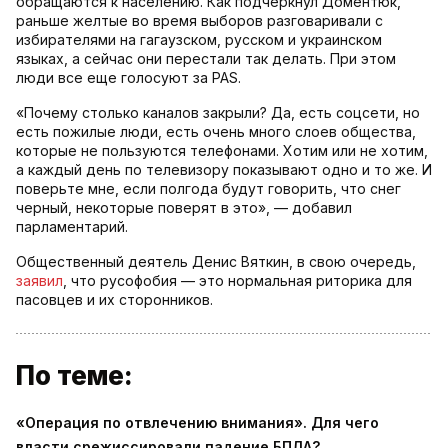
обращаются к населению. Как подчеркнул Доментюк,
раньше желтые во время выборов разговаривали с
избирателями на гагаузском, русском и украинском
языках, а сейчас они перестали так делать. При этом
люди все еще голосуют за PAS.
«Почему столько каналов закрыли? Да, есть соцсети, но
есть пожилые люди, есть очень много слоев общества,
которые не пользуются телефонами. Хотим или не хотим,
а каждый день по телевизору показывают одно и то же. И
поверьте мне, если полгода будут говорить, что снег
черный, некоторые поверят в это», — добавил
парламентарий.
Общественный деятель Денис Вяткин, в свою очередь,
заявил
, что русофобия — это нормальная риторика для
пасовцев и их сторонников.
По теме:
«Операция по отвлечению внимания». Для чего
власти срежиссировали падение БПЛА?