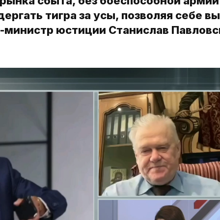
 рынка сбыта, без боеспособной армии
ергать тигра за усы, позволяя себе в
кс-министр юстиции Станислав Павловс