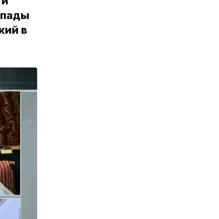
 и
ыпады
кий в