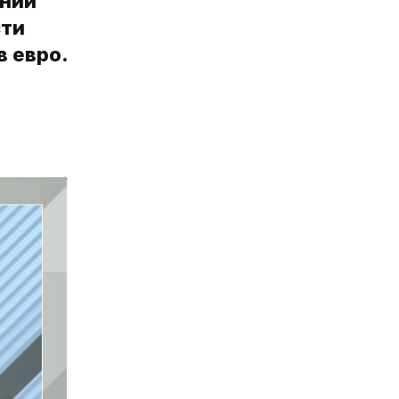
ынии
сти
в евро.