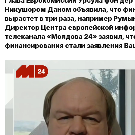
Глава Еврокомиссии Урсула фон дер
Никушором Даном объявила, что фи
вырастет в три раза, например Румы
Директор Центра европейской инфо
телеканала «Молдова 24» заявил, чт
финансирования стали заявления Ва