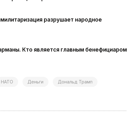
 милитаризация разрушает народное
карманы. Кто является главным бенефициаром
НАТО
Деньги
Дональд Трамп