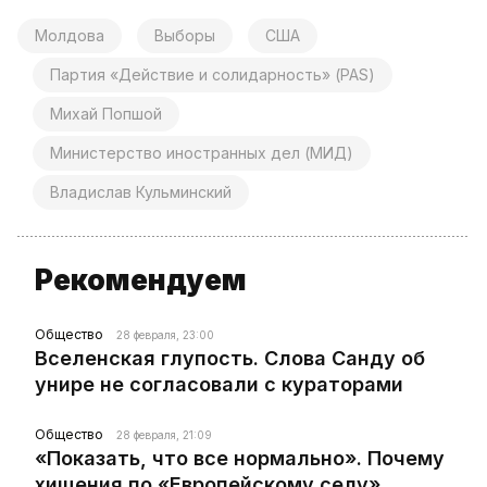
Молдова
Выборы
США
Партия «Действие и солидарность» (PAS)
Михай Попшой
Министерство иностранных дел (МИД)
Владислав Кульминский
Рекомендуем
Общество
28 февраля, 23:00
Вселенская глупость. Слова Санду об
унире не согласовали с кураторами
Общество
28 февраля, 21:09
«Показать, что все нормально». Почему
хищения по «Европейскому селу»