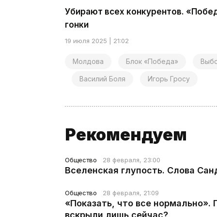
Убирают всех конкурентов. «Побед
гонки
19 июля 2025 | 21:02
Молдова
Блок «Победа»
Выб
Василий Боля
Игорь Гросу
Рекомендуем
Общество
28 февраля, 23:00
Вселенская глупость. Слова Сан
Общество
28 февраля, 21:09
«Показать, что все нормально».
вскрыли лишь сейчас?