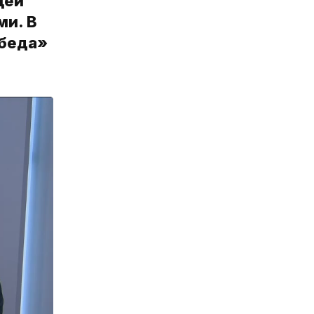
щей
ми. В
обеда»