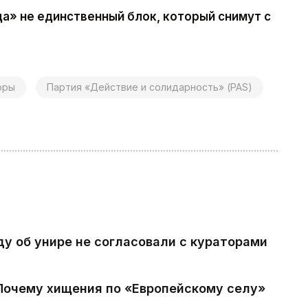
а» не единственный блок, который снимут с
оры
Партия «Действие и солидарность» (PAS)
ду об унире не согласовали с кураторами
 Почему хищения по «Европейскому селу»