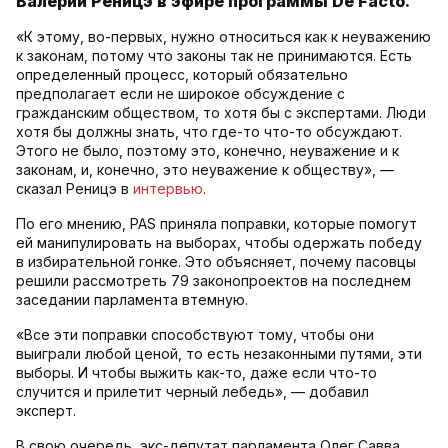
Валерий Реницэ в эфире программы De Facto.
«К этому, во-первых, нужно относиться как к неуважению
к законам, потому что законы так не принимаются. Есть
определенный процесс, который обязательно
предполагает если не широкое обсуждение с
гражданским обществом, то хотя бы с экспертами. Люди
хотя бы должны знать, что где-то что-то обсуждают.
Этого не было, поэтому это, конечно, неуважение и к
законам, и, конечно, это неуважение к обществу», —
сказал Реницэ в
интервью
.
По его мнению, PAS приняла поправки, которые помогут
ей манипулировать на выборах, чтобы одержать победу
в избирательной гонке. Это объясняет, почему пасовцы
решили рассмотреть 79 законопроектов на последнем
заседании парламента втемную.
«Все эти поправки способствуют тому, чтобы они
выиграли любой ценой, то есть незаконными путями, эти
выборы. И чтобы выжить как-то, даже если что-то
случится и прилетит черный лебедь», — добавил
эксперт.
В свою очередь, экс-депутат парламента Олег Савва