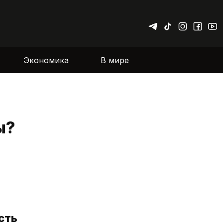
Экономика
В мире
ы?
сть