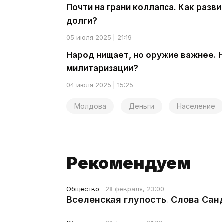
Почти на грани коллапса. Как разв
долги?
05 июля 2025 | 21:19
Народ нищает, но оружие важнее. 
милитаризации?
04 июля 2025 | 15:25
Молдова
Деньги
Население
Рекомендуем
Общество
28 февраля, 23:00
Вселенская глупость. Слова Сан