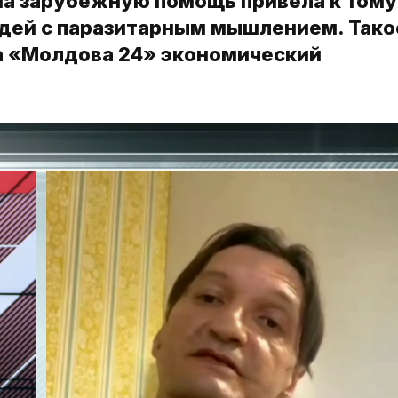
на зарубежную помощь привела к тому,
юдей с паразитарным мышлением. Тако
а «Молдова 24» экономический