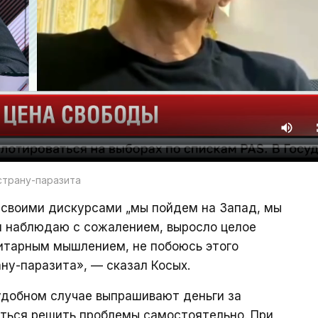
страну-паразита
 своими дискурсами „мы пойдем на Запад, мы
я наблюдаю с сожалением, выросло целое
зитарным мышлением, не побоюсь этого
ану-паразита», — сказал Косых.
удобном случае выпрашивают деньги за
аться решить проблемы самостоятельно. При