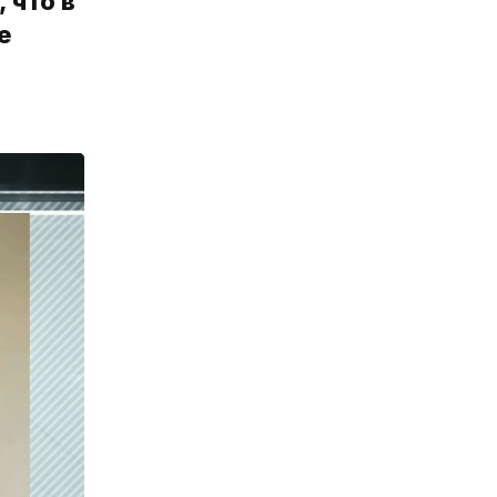
 что в
е