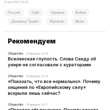
31 мая 2025 | 20:40
Россия
США
Украина
Война
Дональд Трамп
Израиль
Иран
Рекомендуем
Общество
28 февраля, 23:00
Вселенская глупость. Слова Санду об
унире не согласовали с кураторами
Общество
28 февраля, 21:09
«Показать, что все нормально». Почему
хищения по «Европейскому селу»
вскрыли лишь сейчас?
Общество
28 февраля, 20:17
«Простое объяснение». Почему власти