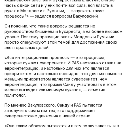
часть одной сети и у них почти вся сила, вся власть в
руках в Молдове и в Румынии, — запускать такие
процессы?» — задался вопросом Вакуловский.
Он пояснил, что такие вопросы решаются не
руководством Кишинева и Бухареста, а на более высоком
уровне. Поэтому правящие элиты Молдовы и Румынии
просто спекулируют этой темой для достижения своих
электоральных целей.
«Все интеграционные процессы — это процессы,
которые сужают суверенитет. И PAS настолько ставит на
евроинтеграцию, и настолько для них это является
приоритетом, и настолько очевидно, что для них намного
меньшим приоритетом является суверенитет, чем
евроинтеграция, что призыв Санду участвовать в этом
марше выглядит как минимум лукаво», — отметил
политолог.
По мнению Вакуловского, Санду и PAS пытаются
заполучить симпатии тех, кто поддерживает
суверенистские движения в нашей стране.
«Они таким образом пытаются и в эту лодку залезть, и в