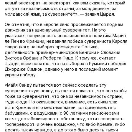
левый электорат, на электорат, как вам сказать, который
ратует за независимость страны, за молдавинизм, за
молдавский язык, за суверенитет», — заявил Цырдя.
Он отметил, что в Европе явно прослеживается подъем
движения за национальный суверенитет. На это
указывает популярность оппозиционного политика Марин
ле Пен во Франции, недавняя победа суверениста Кароля
Навроцкого на выборах президента Польши,
деятельность премьер-министров Венгрии и Словакии
Виктора Орбана и Роберта Фицо. К тому же, считает
Цырдя, всем понятно, что на выборах в Румынии победил
Джордже Симион, однако у него в последний момент
украли победу.
«Майя Санду пытается вот сейчас оседлать эту
суверенистскую волну, пытается показать, что она якобы
тоже за суверенитет, что она за независимость страны,
туда-сюда. Но оказывается, внимание, есть силы зла:
есть Кремль и его местные лакеи, которые вместе с
бабушками, с дедушками, с 90-летними пенсионерами
хотят дестабилизировать обстановку, хотят совершить
госпереворот, и очень возможно, что либо Кремль, либо
десять тысяч иранцев, а до этого было десять тысяч