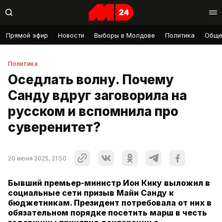
Прямой эфир
Новости
Выборы в Молдове
Политика
Обще
Политика
Оседлать волну. Почему
Санду вдруг заговорила на
русском и вспомнила про
суверенитет?
20 июня 2025, 21:50
Бывший премьер-министр Ион Кику выложил в
социальные сети призыв Майи Санду к
бюджетникам. Президент потребовала от них в
обязательном порядке посетить марш в честь