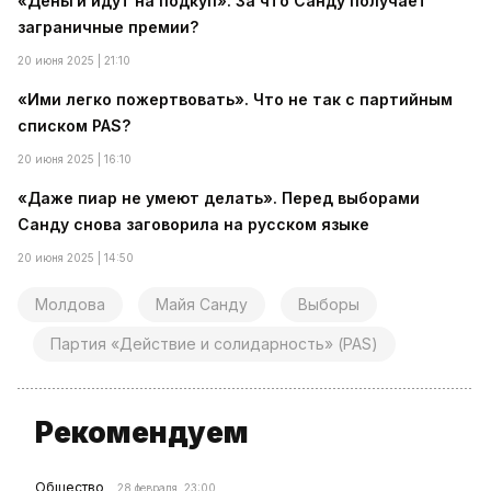
«Деньги идут на подкуп». За что Санду получает
заграничные премии?
20 июня 2025 | 21:10
«Ими легко пожертвовать». Что не так с партийным
списком PAS?
20 июня 2025 | 16:10
«Даже пиар не умеют делать». Перед выборами
Санду снова заговорила на русском языке
20 июня 2025 | 14:50
Молдова
Майя Санду
Выборы
Партия «Действие и солидарность» (PAS)
Рекомендуем
Общество
28 февраля, 23:00