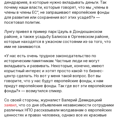
дендрариев, в которые нужно вкладывать деньги. Так
почему наши власти, которые говорят, что мы „члены в
члены в члены ЕС“, не запрашивают европейские фонды
для развития или сохранения вот этих усадеб?» —
посетовал политик.
Лунгу привел в пример парк Цауль в Дондюшанском
районе, а также усадьбу Балиоза в Оргеевском районе,
которые находятся в ужасном состоянии из-за того, что
ими не занимаются.
«У нас есть очень трудное законодательство по
историческим памятникам. Частные люди не могут
вкладывать и развивать. Некоторые, конечно, имеют
корыстный интерес и хотят просто какой-то бизнес-
центр сделать. Но вот у меня такой вопрос. Вот вы
говорите, что у нас будут европейские фонды, к нам
придут европейские фонды. Так где вот эти европейские
фонды?» — возмутился спикер.
Со своей стороны, журналист Валерий Демидецкий
заявил
, что со дня объявления независимости сотрудники
различных НПО рассказывали молдаванам о европейских
ценностях и правах человека, однако все их красивые