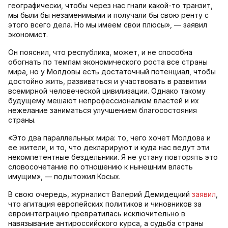
географически, чтобы через нас гнали какой-то транзит,
мы были бы незаменимыми и получали бы свою ренту с
этого всего дела. Но мы имеем свои плюсы», — заявил
экономист.
Он пояснил, что республика, может, и не способна
обогнать по темпам экономического роста все страны
мира, но у Молдовы есть достаточный потенциал, чтобы
достойно жить, развиваться и участвовать в развитии
всемирной человеческой цивилизации. Однако такому
будущему мешают непрофессионализм властей и их
нежелание заниматься улучшением благосостояния
страны.
«Это два параллельных мира: то, чего хочет Молдова и
ее жители, и то, что декларируют и куда нас ведут эти
некомпетентные бездельники. Я не устану повторять это
словосочетание по отношению к нынешним власть
имущим», — подытожил Косых.
В свою очередь, журналист Валерий Демидецкий
заявил
,
что агитация европейских политиков и чиновников за
евроинтеграцию превратилась исключительно в
навязывание антироссийского курса, а судьба страны