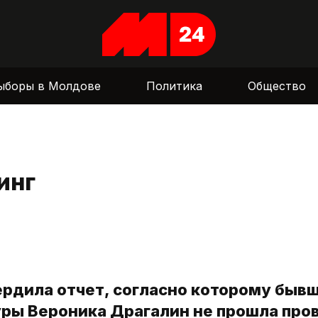
ыборы в Молдове
Политика
Общество
инг
ердила отчет, согласно которому быв
ры Вероника Драгалин не прошла про