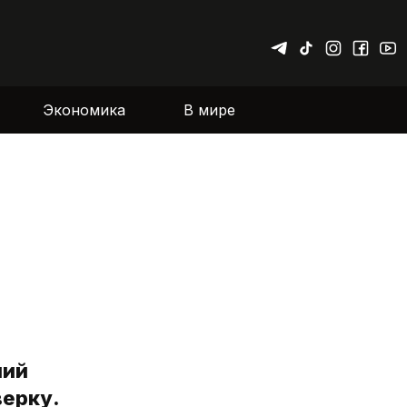
Экономика
В мире
ший
верку.