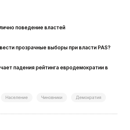
лично поведение властей
овести прозрачные выборы при власти PAS?
мечает падения рейтинга евродемократии в
Население
Чиновники
Демократия