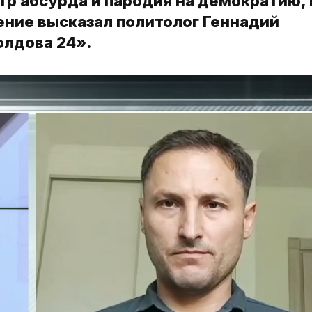
тр абсурда и пародия на демократию, 
ение высказал политолог Геннадий
олдова 24».