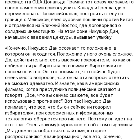
президента США Дональда Трампа: тот сразу же заявил о
своем намерении присоединить Канаду и Гренландию,
переименовать Панамский канал, построить стену на
границе с Мексикой, ввел суровые пошлины против Китая
и отправился на Ближний Восток, где договорился о
солидных инвестициях. На этом фоне Никушор Дан,
начавший с введения цензуры, вызывает улыбку.
«Конечно, Никушор Дан осознает то положение, в
котором он находится. Положение у него очень сложное.
Да, действительно, есть высокие покровители, но как он
собирается разбираться со своими избирателями не
совсем понятно. Он это понимает, что сейчас будет
очень много вопросов, <...> он на эти вопросы ответить
не сможет адекватно. И знаете, как в американских
фильмах, когда преступника полицейские хватают и
говорят: „Все, что вы сейчас скажете, все будет
использовано против вас“. Вот так Никушор Дан
понимает, что все, что бы он сейчас ни говорил
избирателям, при современных информационных
технологиях обернется против него. Поэтому он идет на
этот шаг. Очень закомуфлированно он об этом выразился:
„Мы должны разобраться с сайтами, которые
распространяют дезинформацию“, все это, конечно,