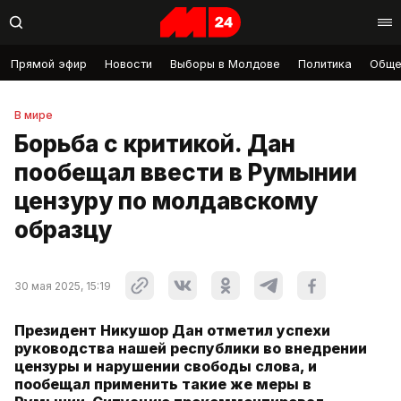
Прямой эфир
Новости
Выборы в Молдове
Политика
Обще
В мире
Борьба с критикой. Дан
пообещал ввести в Румынии
цензуру по молдавскому
образцу
30 мая 2025, 15:19
Президент Никушор Дан отметил успехи
руководства нашей республики во внедрении
цензуры и нарушении свободы слова, и
пообещал применить такие же меры в