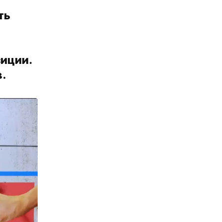
ть
иции.
.