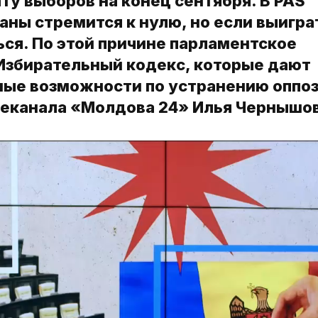
ту выборов на конец сентября. В PAS
аны стремится к нулю, но если выигра
ься. По этой причине парламентское
Избирательный кодекс, которые дают
ные возможности по устранению оппоз
леканала «Молдова 24» Илья Чернышов