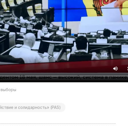
д выборы
йствие и солидарность» (PAS)