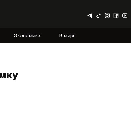
Экономика
В мире
омку