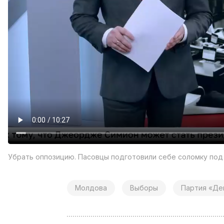
Убрать оппозицию. Пасовцы подготовили себе соломку по
Молдова
Выборы
Партия «Де