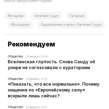
список предателей Родины
Молдова
Евгения Гуцул
Гагаузия
Молодежь
Задержание и арест Евгении Гуцул
Рекомендуем
Общество
28 февраля, 23:00
Вселенская глупость. Слова Санду об
унире не согласовали с кураторами
Общество
28 февраля, 21:09
«Показать, что все нормально». Почему
хищения по «Европейскому селу»
вскрыли лишь сейчас?
Общество
28 февраля, 20:17