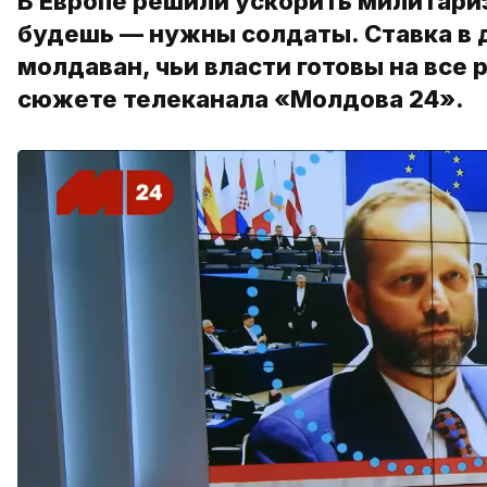
В Европе решили ускорить милитари
будешь — нужны солдаты. Ставка в 
молдаван, чьи власти готовы на все 
сюжете телеканала «Молдова 24».