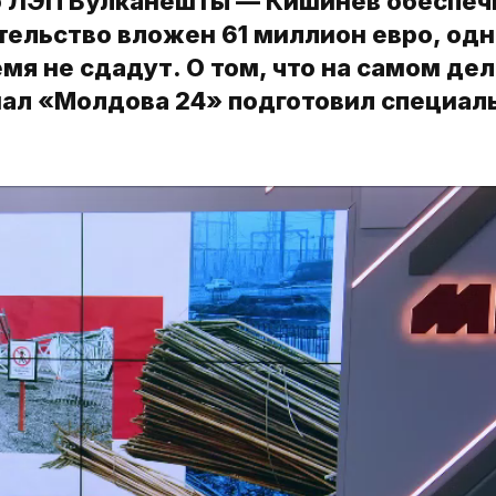
о ЛЭП Вулканешты — Кишинев обеспеч
тельство вложен 61 миллион евро, од
мя не сдадут. О том, что на самом де
нал «Молдова 24» подготовил специал