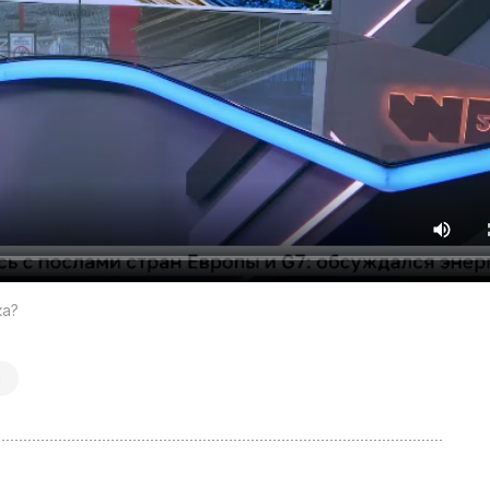
ка?
я