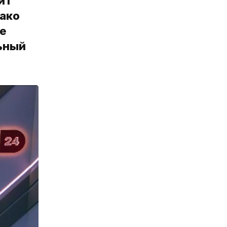
ит
нако
ле
ьный