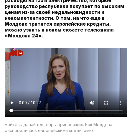
расходы на газ и электричество, которые
руководство республики покупает по высоким
ценам из-за своей недальновидности и
некомпетентности. О том, на что еще в
Молдове тратятся европейские кредиты,
можно узнать в новом сюжете телеканала
«Молдова 24».
Бойтесь данайцев, дары приносящих. Как Молдова
распорядилась европейскими кредитами?