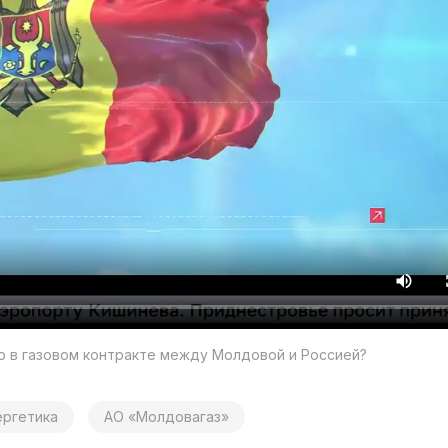
но в газовом контракте между Молдовой и Россией?
ергетика
АО «Молдовагаз»