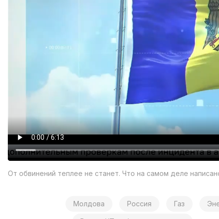
От обвинений теплее не станет. Что на самом деле написа
Молдова
Россия
Газ
Эн