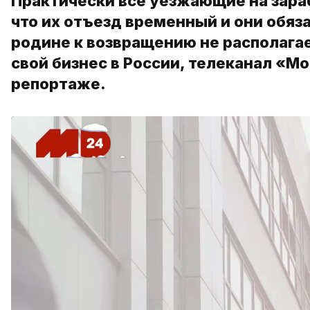
Практически все уезжающие на зара
что их отъезд временный и они обяз
родине к возвращению не располага
свой бизнес в России, телеканал «М
репортаже.