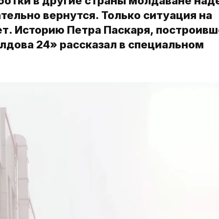
ботки в другие страны молдаване над
ательно вернутся. Только ситуация на
ет. Историю Петра Паскаря, построивш
олдова 24» рассказал в специальном