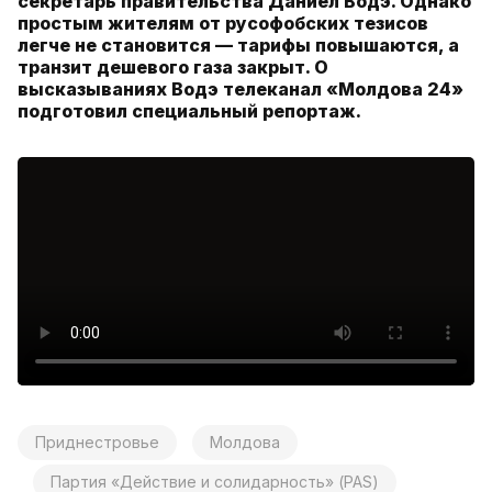
секретарь правительства Даниел Водэ. Однако
простым жителям от русофобских тезисов
легче не становится — тарифы повышаются, а
транзит дешевого газа закрыт. О
высказываниях Водэ телеканал «Молдова 24»
подготовил специальный репортаж.
Приднестровье
Молдова
Партия «Действие и солидарность» (PAS)