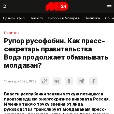
Прямой эфир
Новости
Выборы в Молдове
Политика
Обще
Политика
Рупор русофобии. Как пресс-
секретарь правительства
Водэ продолжает обманывать
молдаван?
10 января 2025, 18:22
Власти республики заняли четкую позицию: в
произошедшем энергокризисе виновата Россия.
Именно такую точку зрения от лица
руководства транслирует молдаванам пресс-