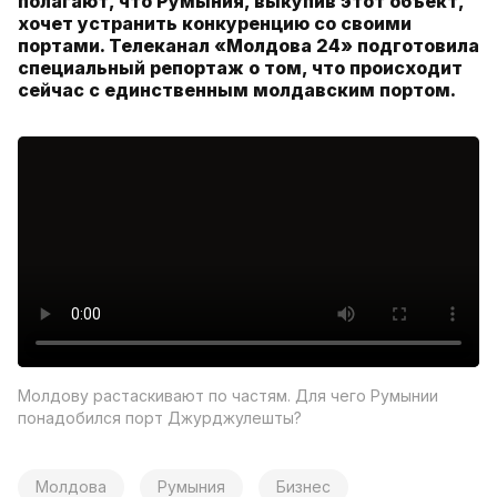
полагают, что Румыния, выкупив этот объект,
хочет устранить конкуренцию со своими
портами. Телеканал «Молдова 24» подготовила
специальный репортаж о том, что происходит
сейчас с единственным молдавским портом.
Молдову растаскивают по частям. Для чего Румынии
понадобился порт Джурджулешты?
Молдова
Румыния
Бизнес