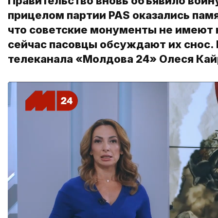
Правительство вновь объявило войну
прицелом партии PAS оказались памя
что советские монументы не имеют н
сейчас пасовцы обсуждают их снос.
телеканала «Молдова 24» Олеся Кай