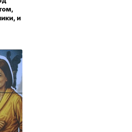
од
том,
ики, и