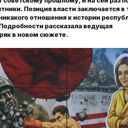
 советскому прошлому, и на сей раз п
тники. Позиция власти заключается в 
икакого отношения к истории республ
 Подробности рассказала ведущая
ряк в новом сюжете.