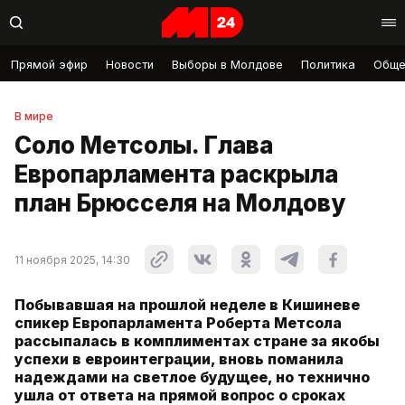
Прямой эфир
Новости
Выборы в Молдове
Политика
Обще
В мире
Соло Метсолы. Глава
Европарламента раскрыла
план Брюсселя на Молдову
11 ноября 2025, 14:30
Побывавшая на прошлой неделе в Кишиневе
спикер Европарламента Роберта Метсола
рассыпалась в комплиментах стране за якобы
успехи в евроинтеграции, вновь поманила
надеждами на светлое будущее, но технично
ушла от ответа на прямой вопрос о сроках