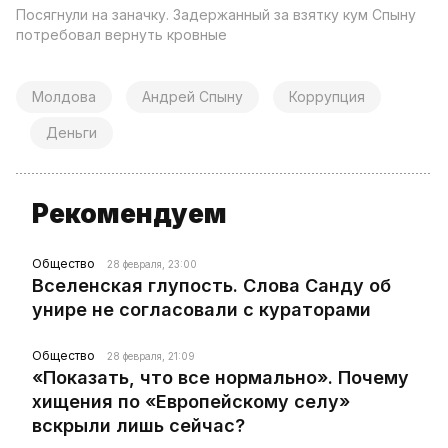
Посягнули на заначку. Задержанный за взятку кум Спыну
потребовал вернуть кровные
Молдова
Андрей Спыну
Коррупция
Деньги
Рекомендуем
Общество
28 февраля, 23:00
Вселенская глупость. Слова Санду об
унире не согласовали с кураторами
Общество
28 февраля, 21:09
«Показать, что все нормально». Почему
хищения по «Европейскому селу»
вскрыли лишь сейчас?