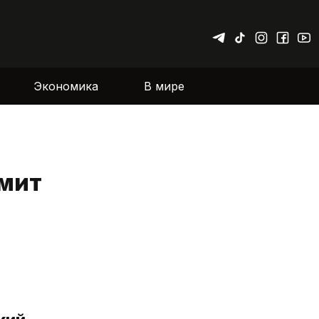
Экономика
В мире
ммит