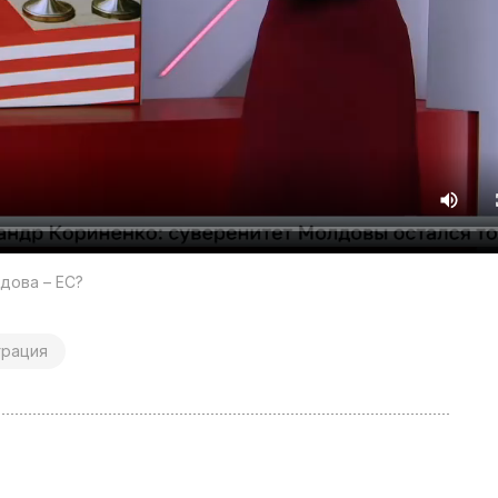
дова – ЕС?
грация