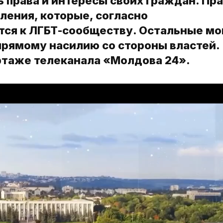
 права и интересы своих граждан. Пра
еления, которые, согласно
ся к ЛГБТ-сообществу. Остальные мо
прямому насилию со стороны властей.
ртаже телеканала «Молдова 24».