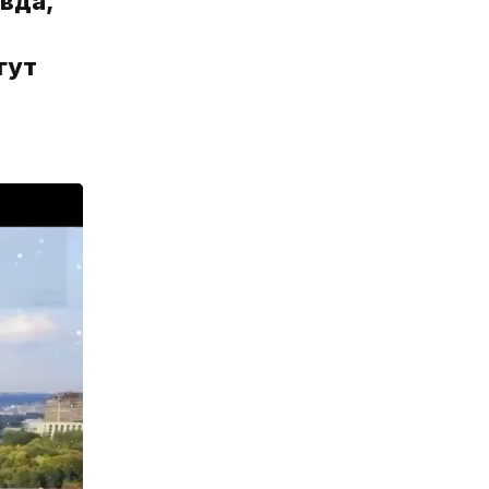
вда,
гут