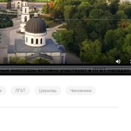
е
ЛГБТ
Церковь
Чиновники