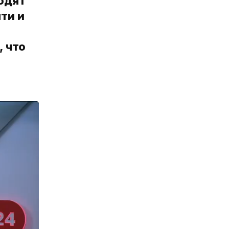
одят
ти и
, что