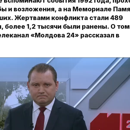
е вспоминают события 1992 года, прох
ы и возложения, а на Мемориале Памя
вших. Жертвами конфликта стали 489
, более 1,2 тысячи были ранены. О том
телеканал «Молдова 24» рассказал в