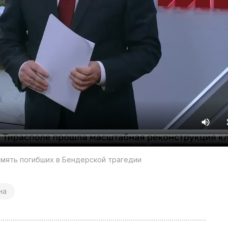
амять погибших в Бендерской трагедии
на