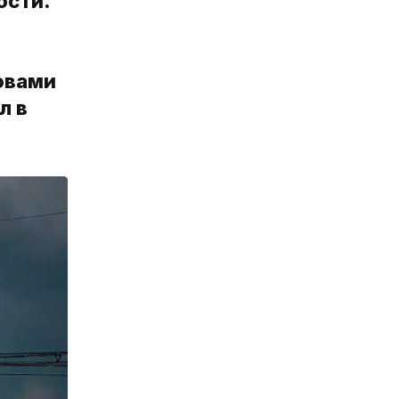
ости.
ловами
л в