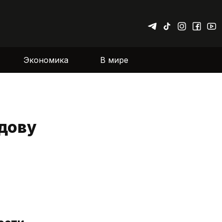
Экономика
В мире
дову