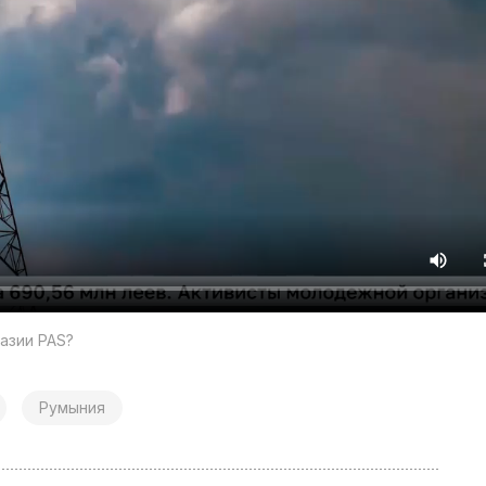
азии PAS?
Румыния