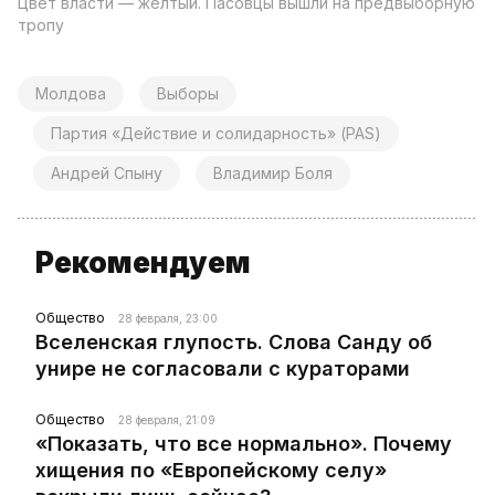
Цвет власти — желтый. Пасовцы вышли на предвыборную
тропу
Молдова
Выборы
Партия «Действие и солидарность» (PAS)
Андрей Спыну
Владимир Боля
Рекомендуем
Общество
28 февраля, 23:00
Вселенская глупость. Слова Санду об
унире не согласовали с кураторами
Общество
28 февраля, 21:09
«Показать, что все нормально». Почему
хищения по «Европейскому селу»