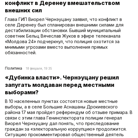
конфликт в Деренеу вмешательством
внешних сил
Глава ГИП Виорел Чернэуцану заявил, что конфликт в
селе Деренеу был спланирован внешними силами для
дестабилизации обстановки. Бывший муниципальный
советник Бельц Вячеслав Жуков в эфире телеканала
«Молдова 24» подчеркнул, что полиция охотится за
мнимыми угрозами вместо выполнения прямых
обязанностей.
Политика
18 февраля, 19:35
«Дубинка власти». Чернэуцану решил
запугать молдаван перед местными
выборами?
В 10 населенных пунктах состоятся новые местные
выборы, а в селе Большие Аснашаны Дрокиевского
района 17 мая пройдет референдум об отзыве примара. В
связи с этим глава Генинспектората полиции генерал
Виорел Чернэуцану дал понять, что преследование
граждан за «электоральную коррупцию» продолжится.
Ситуацию прокомментировал общественный деятель