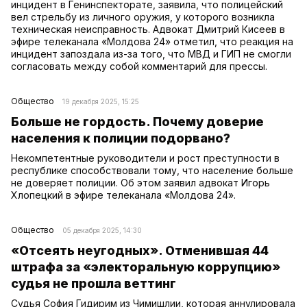
инцидент в Генинспекторате, заявила, что полицейский
вел стрельбу из личного оружия, у которого возникла
техническая неисправность. Адвокат Дмитрий Кисеев в
эфире телеканала «Молдова 24» отметил, что реакция на
инцидент запоздала из-за того, что МВД и ГИП не смогли
согласовать между собой комментарий для прессы.
Общество
19 декабря 2025, 15:25
Больше не гордость. Почему доверие
населения к полиции подорвано?
Некомпетентные руководители и рост преступности в
республике способствовали тому, что население больше
не доверяет полиции. Об этом заявил адвокат Игорь
Хлопецкий в эфире телеканала «Молдова 24».
Общество
05 декабря 2025, 14:30
«Отсеять неугодных». Отменившая 44
штрафа за «электоральную коррупцию»
судья не прошла веттинг
Судья София Гидирим из Чимишлии, которая аннулировала