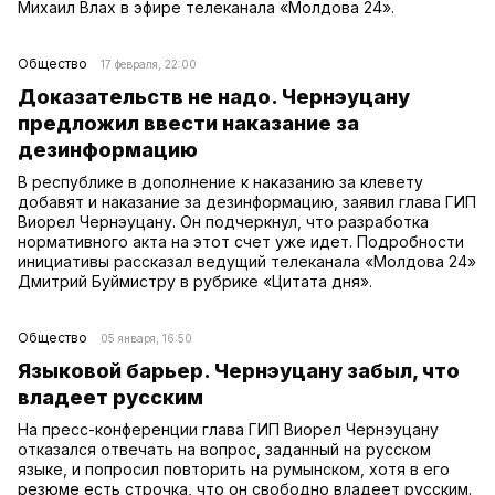
Михаил Влах в эфире телеканала «Молдова 24».
Общество
17 февраля, 22:00
Доказательств не надо. Чернэуцану
предложил ввести наказание за
дезинформацию
В республике в дополнение к наказанию за клевету
добавят и наказание за дезинформацию, заявил глава ГИП
Виорел Чернэуцану. Он подчеркнул, что разработка
нормативного акта на этот счет уже идет. Подробности
инициативы рассказал ведущий телеканала «Молдова 24»
Дмитрий Буймистру в рубрике «Цитата дня».
Общество
05 января, 16:50
Языковой барьер. Чернэуцану забыл, что
владеет русским
На пресс-конференции глава ГИП Виорел Чернэуцану
отказался отвечать на вопрос, заданный на русском
языке, и попросил повторить на румынском, хотя в его
резюме есть строчка, что он свободно владеет русским.