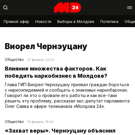
Прямой эфир
Новости
Выборы в Молдове
Политика
Обще
Виорел Чернэуцану
Общество
27 февраля, 23:00
Влияние множества факторов. Как
победить наркобизнес в Молдове?
Глава ГИП Виорел Чернэуцану призвал граждан бороться
с наркоэпидемией и сообщать о знакомых наркобаронах.
Говорит ли это о провале его работы и как все-таки
решить эту проблему, рассказал экс-депутат парламента
Олег Савва в эфире телеканала «Молдова 24».
Общество
19 февраля, 18:40
«Захват веры». Чернэуцану объяснил