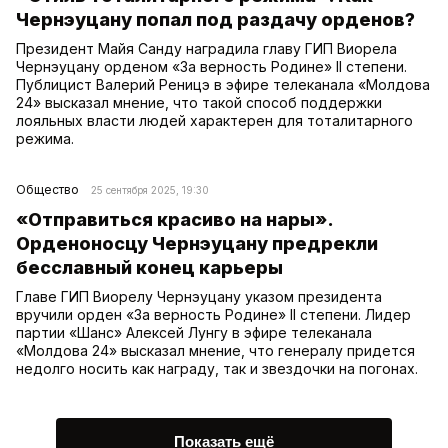
Чернэуцану попал под раздачу орденов?
Президент Майя Санду наградила главу ГИП Виорела
Чернэуцану орденом «За верность Родине» II степени.
Публицист Валерий Реницэ в эфире телеканала «Молдова
24» высказал мнение, что такой способ поддержки
лояльных власти людей характерен для тоталитарного
режима.
Общество
25 сентября 2025, 19:30
«Отправиться красиво на нары».
Орденоносцу Чернэуцану предрекли
бесславный конец карьеры
Главе ГИП Виорелу Чернэуцану указом президента
вручили орден «За верность Родине» II степени. Лидер
партии «Шанс» Алексей Лунгу в эфире телеканала
«Молдова 24» высказал мнение, что генералу придется
недолго носить как награду, так и звездочки на погонах.
Показать ещё