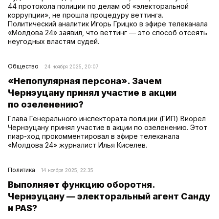
44 протокола полиции по делам об «электоральной
коррупции», не прошла процедуру веттинга.
Политический аналитик Игорь Грицко в эфире телеканала
«Молдова 24» заявил, что веттинг — это способ отсеять
неугодных властям судей.
Общество
24 ноября 2025, 20:07
«Непопулярная персона». Зачем
Чернэуцану принял участие в акции
по озеленению?
Глава Генерального инспектората полиции (ГИП) Виорел
Чернэуцану принял участие в акции по озеленению. Этот
пиар-ход прокомментировал в эфире телеканала
«Молдова 24» журналист Илья Киселев.
Политика
14 ноября 2025, 22:35
Выполняет функцию оборотня.
Чернэуцану — электоральный агент Санду
и PAS?