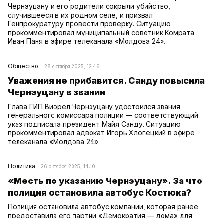
Чернэуцану и его родители сокрыли убийство,
случившееся в их родном селе, и призвал
Генпрокуратуру провести проверку. Ситуацию
прокомментировал муниципальный советник Комрата
Иван Паня в эфире телеканала «Молдова 24».
Общество
28 октября 2025, 12:46
Уважения не прибавится. Санду повысила
Чернэуцану в звании
Глава ГИП Виорел Чернэуцану удостоился звания
генерального комиссара полиции — соответствующий
указ подписала президент Майя Санду. Ситуацию
прокомментировал адвокат Игорь Хлопецкий в эфире
телеканала «Молдова 24».
Политика
26 октября 2025, 14:10
«Месть по указанию Чернэуцану». За что
полиция остановила автобус Костюка?
Полиция остановила автобус компании, которая ранее
предоставила его партии «Демократия — дома» для