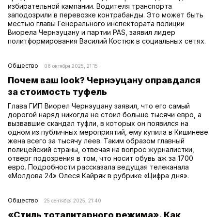
избирательной кампании. Водителя транспорта
заподозрили в перевозке контрабанды. Это может быть
местью главы Генерального инспектората полиции
Виорела Чернэуцану и партии PAS, заявил лидер
политформирования Василий Костюк в социальных сетях.
Общество
06 октября 2025, 21:15
Почем ваш look? Чернэуцану оправдался
за стоимость туфель
Глава ГИП Виорел Чернэуцану заявил, что его самый
дорогой наряд никогда не стоил больше тысячи евро, а
вызвавшие скандал туфли, в которых он появился на
одном из публичных мероприятий, ему купила в Кишиневе
жена всего за тысячу леев. Таким образом главный
полицейский страны, отвечая на вопрос журналистки,
отверг подозрения в том, что носит обувь аж за 1700
евро. Подробности рассказала ведущая телеканала
«Молдова 24» Олеся Кайряк в рубрике «Цифра дня».
Общество
25 сентября 2025, 21:40
«Стиль тоталитарного режима». Как