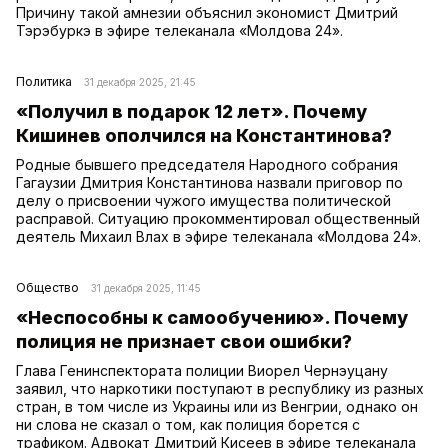
Причину такой амнезии объяснил экономист Дмитрий
Тэрэбуркэ в эфире телеканала «Молдова 24».
Политика
31 декабря 2025, 21:45
«Получил в подарок 12 лет». Почему
Кишинев ополчился на Константинова?
Родные бывшего председателя Народного собрания
Гагаузии Дмитрия Константинова назвали приговор по
делу о присвоении чужого имущества политической
расправой. Ситуацию прокомментировал общественный
деятель Михаил Влах в эфире телеканала «Молдова 24».
Общество
31 декабря 2025, 11:45
«Неспособны к самообучению». Почему
полиция не признает свои ошибки?
Глава Генинспектората полиции Виорел Чернэуцану
заявил, что наркотики поступают в республику из разных
стран, в том числе из Украины или из Венгрии, однако он
ни слова не сказал о том, как полиция борется с
трафиком. Адвокат Дмитрий Кисеев в эфире телеканала