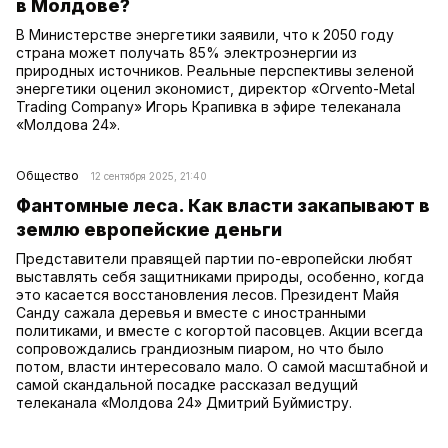
в Молдове?
В Министерстве энергетики заявили, что к 2050 году
страна может получать 85% электроэнергии из
природных источников. Реальные перспективы зеленой
энергетики оценил экономист, директор «Orvento-Metal
Trading Company» Игорь Крапивка в эфире телеканала
«Молдова 24».
Общество
12 сентября 2025, 21:40
Фантомные леса. Как власти закапывают в
землю европейские деньги
Представители правящей партии по-европейски любят
выставлять себя защитниками природы, особенно, когда
это касается восстановления лесов. Президент Майя
Санду сажала деревья и вместе с иностранными
политиками, и вместе с когортой пасовцев. Акции всегда
сопровождались грандиозным пиаром, но что было
потом, власти интересовало мало. О самой масштабной и
самой скандальной посадке рассказал ведущий
телеканала «Молдова 24» Дмитрий Буймистру.