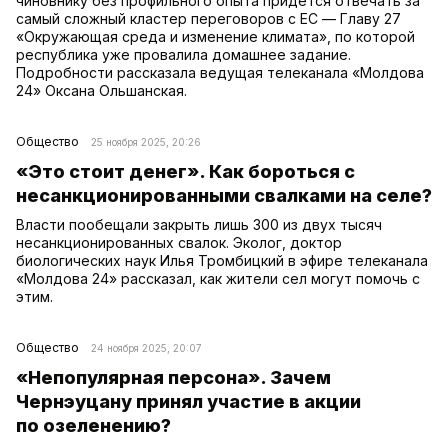
чиновнику без профильного опыта придется отвечать за
самый сложный кластер переговоров с ЕС — Главу 27
«Окружающая среда и изменение климата», по которой
республика уже провалила домашнее задание.
Подробности рассказала ведущая телеканала «Молдова
24» Оксана Ольшанская.
Общество
25 ноября 2025, 20:26
«Это стоит денег». Как бороться с
несанкционированными свалками на селе?
Власти пообещали закрыть лишь 300 из двух тысяч
несанкционированных свалок. Эколог, доктор
биологических наук Илья Тромбицкий в эфире телеканала
«Молдова 24» рассказал, как жители сел могут помочь с
этим.
Общество
24 ноября 2025, 20:07
«Непопулярная персона». Зачем
Чернэуцану принял участие в акции
по озеленению?