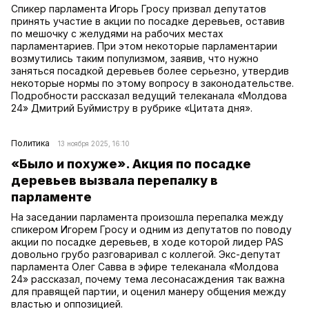
Спикер парламента Игорь Гросу призвал депутатов
принять участие в акции по посадке деревьев, оставив
по мешочку с желудями на рабочих местах
парламентариев. При этом некоторые парламентарии
возмутились таким популизмом, заявив, что нужно
заняться посадкой деревьев более серьезно, утвердив
некоторые нормы по этому вопросу в законодательстве.
Подробности рассказал ведущий телеканала «Молдова
24» Дмитрий Буймистру в рубрике «Цитата дня».
Политика
13 ноября 2025, 16:10
«Было и похуже». Акция по посадке
деревьев вызвала перепалку в
парламенте
На заседании парламента произошла перепалка между
спикером Игорем Гросу и одним из депутатов по поводу
акции по посадке деревьев, в ходе которой лидер PAS
довольно грубо разговаривал с коллегой. Экс-депутат
парламента Олег Савва в эфире телеканала «Молдова
24» рассказал, почему тема лесонасаждения так важна
для правящей партии, и оценил манеру общения между
властью и оппозицией.