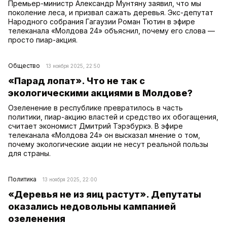
Премьер-министр Александр Мунтяну заявил, что мы
поколение леса, и призвал сажать деревья. Экс-депутат
Народного собрания Гагаузии Роман Тютин в эфире
телеканала «Молдова 24» объяснил, почему его слова —
просто пиар-акция.
Общество
13 ноября 2025, 22:50
«Парад лопат». Что не так с
экологическими акциями в Молдове?
Озеленение в республике превратилось в часть
политики, пиар-акцию властей и средство их обогащения,
считает экономист Дмитрий Тэрэбуркэ. В эфире
телеканала «Молдова 24» он высказал мнение о том,
почему экологические акции не несут реальной пользы
для страны.
Политика
13 ноября 2025, 22:00
«Деревья не из яиц растут». Депутаты
оказались недовольны кампанией
озеленения