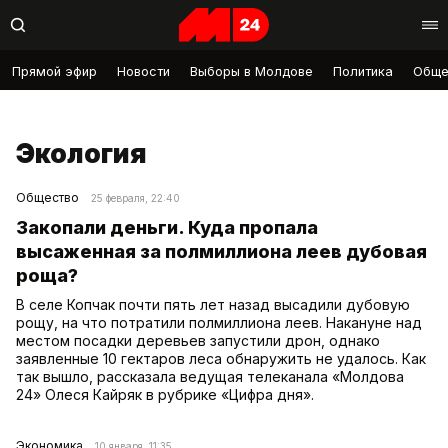
Прямой эфир
Новости
Выборы в Молдове
Политика
Обще
Экология
Общество
25 февраля, 22:40
Закопали деньги. Куда пропала
высаженная за полмиллиона леев дубовая
роща?
В селе Копчак почти пять лет назад высадили дубовую
рощу, на что потратили полмиллиона леев. Накануне над
местом посадки деревьев запустили дрон, однако
заявленные 10 гектаров леса обнаружить не удалось. Как
так вышло, рассказала ведущая телеканала «Молдова
24» Олеся Кайряк в рубрике «Цифра дня».
Экономика
10 января, 11:35