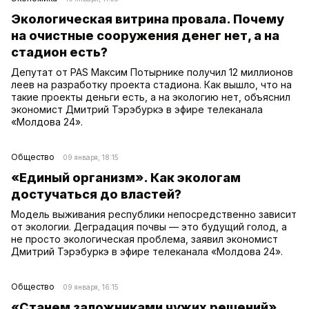
Экологическая витрина провала. Почему
на очистные сооружения денег нет, а на
стадион есть?
Депутат от PAS Максим Потырнике получил 12 миллионов
леев на разработку проекта стадиона. Как вышло, что на
такие проекты деньги есть, а на экологию нет, объяснил
экономист Дмитрий Тэрэбуркэ в эфире телеканала
«Молдова 24».
Общество
09 января, 18:15
«Единый организм». Как экологам
достучаться до властей?
Модель выживания республики непосредственно зависит
от экологии. Деградация почвы — это будущий голод, а
не просто экологическая проблема, заявил экономист
Дмитрий Тэрэбуркэ в эфире телеканала «Молдова 24».
Общество
09 января, 16:15
«Станем заложниками чужих решений».