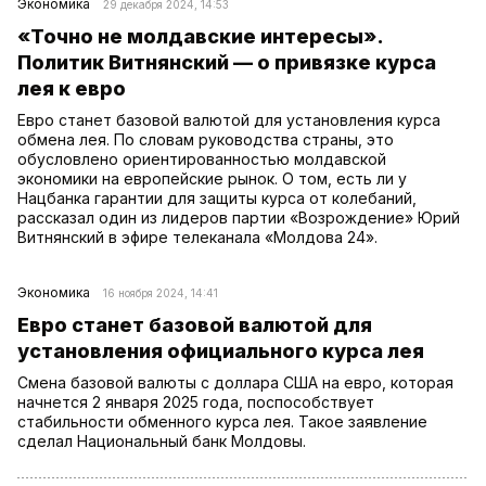
Экономика
29 декабря 2024, 14:53
«Точно не молдавские интересы».
Политик Витнянский — о привязке курса
лея к евро
Евро станет базовой валютой для установления курса
обмена лея. По словам руководства страны, это
обусловлено ориентированностью молдавской
экономики на европейские рынок. О том, есть ли у
Нацбанка гарантии для защиты курса от колебаний,
рассказал один из лидеров партии «Возрождение» Юрий
Витнянский в эфире телеканала «Молдова 24».
Экономика
16 ноября 2024, 14:41
Евро станет базовой валютой для
установления официального курса лея
Смена базовой валюты с доллара США на евро, которая
начнется 2 января 2025 года, поспособствует
стабильности обменного курса лея. Такое заявление
сделал Национальный банк Молдовы.