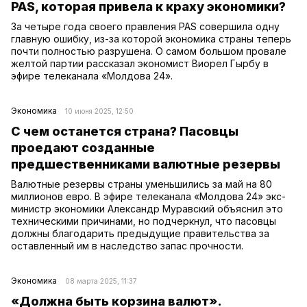
PAS, которая привела к краху экономики?
За четыре года своего правления PAS совершила одну
главную ошибку, из-за которой экономика страны теперь
почти полностью разрушена. О самом большом провале
желтой партии рассказал экономист Виорел Гырбу в
эфире телеканала «Молдова 24».
Экономика
10 июня 2025, 12:50
С чем останется страна? Пасовцы
проедают созданные
предшественниками валютные резервы
Валютные резервы страны уменьшились за май на 80
миллионов евро. В эфире телеканала «Молдова 24» экс-
министр экономики Александр Муравский объяснил это
техническими причинами, но подчеркнул, что пасовцы
должны благодарить предыдущие правительства за
оставленный им в наследство запас прочности.
Экономика
08 марта 2025, 11:37
«Должна быть корзина валют».