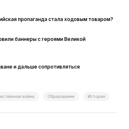
сийская пропаганда стала ходовым товаром?
новили баннеры с героями Великой
аване и дальше сопротивляться
ественная война
Образование
История