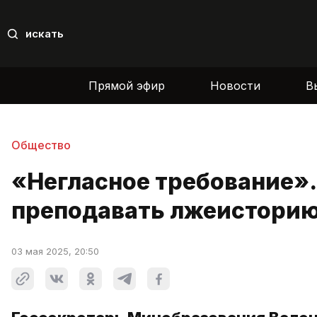
искать
Прямой эфир
Новости
В
Общество
«Негласное требование».
преподавать лжеистори
03 мая 2025, 20:50