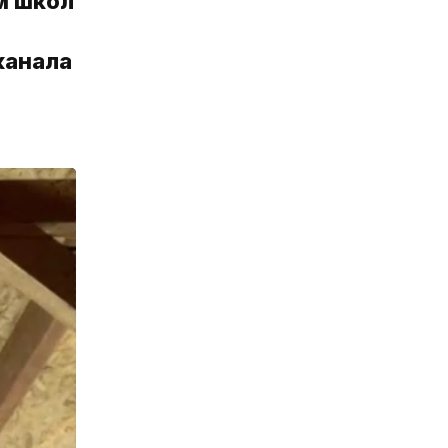
м школ
канала