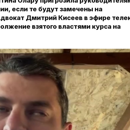
тина Олару пригрозила руководителя
ии, если те будут замечены на
Адвокат Дмитрий Кисеев в эфире теле
олжение взятого властями курса на