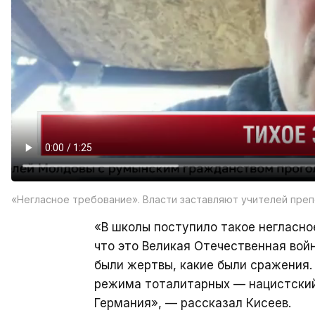
«Негласное требование». Власти заставляют учителей пре
«В школы поступило такое негласно
что это Великая Отечественная войн
были жертвы, какие были сражения.
режима тоталитарных — нацистский
Германия», — рассказал Кисеев.