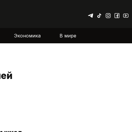
Экономика
В мире
лей