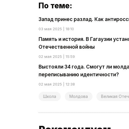
По теме:
Запад принес разлад. Как антирос
03 мая 2025 | 18:10
Память и история. В Гагаузии уста
Отечественной войны
02 мая 2025 | 15:59
Выстояли 34 года. Смогут ли молд
переписыванию идентичности?
02 мая 2025 | 12:38
Школа
Молдова
Великая Отеч