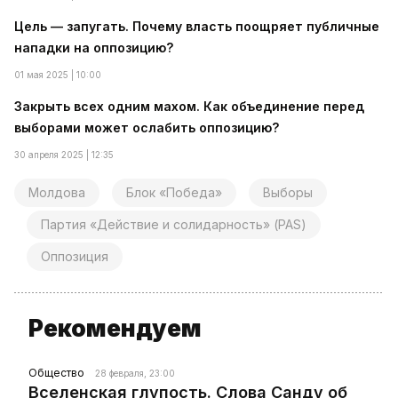
Цель — запугать. Почему власть поощряет публичные
нападки на оппозицию?
01 мая 2025 | 10:00
Закрыть всех одним махом. Как объединение перед
выборами может ослабить оппозицию?
30 апреля 2025 | 12:35
Молдова
Блок «Победа»
Выборы
Партия «Действие и солидарность» (PAS)
Оппозиция
Рекомендуем
Общество
28 февраля, 23:00
Вселенская глупость. Слова Санду об