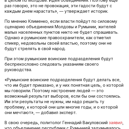
в целом по Молдове. Идея объединения. Поэтому еще
раз говорю, это не провокация, эти гадости будут с
каждым днем нарастать», — утверждает историк.
По мнению Клименко, если власти пойдут по силовому
сценарию объединения Молдовы и Румынии, жителей
малых населенных пунктов никто не будет спрашивать.
Однако и румынские правоохранители, как отметил
спикер, недовольны своей властью, поэтому они не
будут стрелять в свой народ.
При этом румынские воинские подразделения будут
беспрекословно следовать указаниям своего
руководства.
«Румынские воинские подразделения будут делать все,
что им будет приказано, и у них понятная цель, о которой
мы говорили. Поэтому настроение людей — это
возможный результат выборов, если бы они состоялись.
Им эти результаты не нужны, им надо решить ту
проблему, к которой они шли многие годы, и о которой
они мечтают», — добавил эксперт.
В свою очередь, политолог Геннадий Вакуловский
заявил
,
что объединение республики с Румынией задумывалось