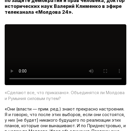
по защите демократии и прав человека, доктор
исторических наук Валерий Клименко в эфире
телеканала «Молдова 24».
«Сделают все, что приказано». Объединятся ли Молдова
и Румыния силовым путем?
«Они (власти — прим. ред.) знают прекрасно настроения.
Я и говорю, что после этих выборов, если они состоятся,
у них [не будет] никакого будущего по реализации этих
планов, которые они вынашивают. И по Приднестровью, и