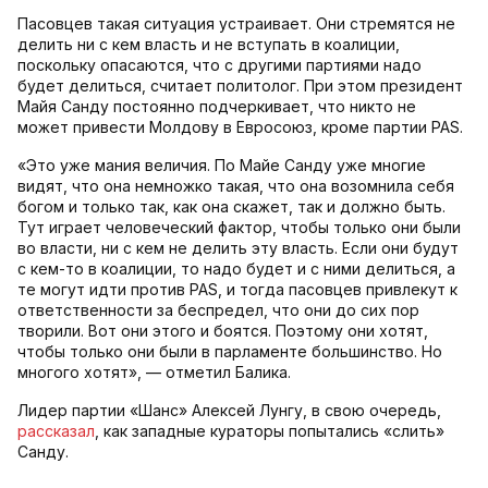
Пасовцев такая ситуация устраивает. Они стремятся не
делить ни с кем власть и не вступать в коалиции,
поскольку опасаются, что с другими партиями надо
будет делиться, считает политолог. При этом президент
Майя Санду постоянно подчеркивает, что никто не
может привести Молдову в Евросоюз, кроме партии PAS.
«Это уже мания величия. По Майе Санду уже многие
видят, что она немножко такая, что она возомнила себя
богом и только так, как она скажет, так и должно быть.
Тут играет человеческий фактор, чтобы только они были
во власти, ни с кем не делить эту власть. Если они будут
с кем-то в коалиции, то надо будет и с ними делиться, а
те могут идти против PAS, и тогда пасовцев привлекут к
ответственности за беспредел, что они до сих пор
творили. Вот они этого и боятся. Поэтому они хотят,
чтобы только они были в парламенте большинство. Но
многого хотят», — отметил Балика.
Лидер партии «Шанс» Алексей Лунгу, в свою очередь,
рассказал
, как западные кураторы попытались «слить»
Санду.