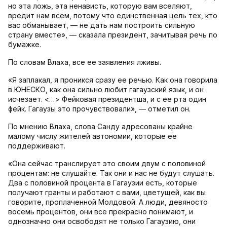
но эта ложь, эта ненависть, которую вам вселяют,
вредит нам всем, потому что единственная цель тех, кто
вас обманывает, — не дать нам построить сильную
страну вместе», — сказала президент, зачитывая речь по
бумажке.
По словам Влаха, все ее заявления лживы.
«Я заплакал, я проникся сразу ее речью. Как она говорила
в ЮНЕСКО, как она сильно любит гагаузский язык, и он
исчезает. <…> Фейковая президентша, и с ее рта один
фейк. Гагаузы это прочувствовали», — отметил он.
По мнению Влаха, слова Санду адресованы крайне
малому числу жителей автономии, которые ее
поддерживают.
«Она сейчас транслирует это своим двум с половиной
процентам: не слушайте. Так они и нас не будут слушать.
Два с половиной процента в Гагаузии есть, которые
получают гранты и работают с вами, цветущей, как вы
говорите, проплаченной Молдовой. А люди, девяносто
восемь процентов, они все прекрасно понимают, и
однозначно они освободят не только Гагаузию, они