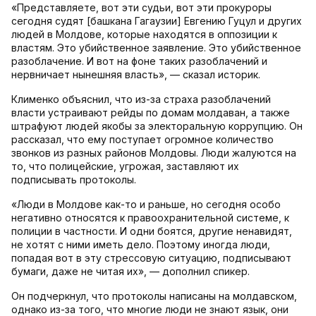
«Представляете, вот эти судьи, вот эти прокуроры
сегодня судят [башкана Гагаузии] Евгению Гуцул и других
людей в Молдове, которые находятся в оппозиции к
властям. Это убийственное заявление. Это убийственное
разоблачение. И вот на фоне таких разоблачений и
нервничает нынешняя власть», — сказал историк.
Клименко объяснил, что из-за страха разоблачений
власти устраивают рейды по домам молдаван, а также
штрафуют людей якобы за электоральную коррупцию. Он
рассказал, что ему поступает огромное количество
звонков из разных районов Молдовы. Люди жалуются на
то, что полицейские, угрожая, заставляют их
подписывать протоколы.
«Люди в Молдове как-то и раньше, но сегодня особо
негативно относятся к правоохранительной системе, к
полиции в частности. И одни боятся, другие ненавидят,
не хотят с ними иметь дело. Поэтому иногда люди,
попадая вот в эту стрессовую ситуацию, подписывают
бумаги, даже не читая их», — дополнил спикер.
Он подчеркнул, что протоколы написаны на молдавском,
однако из-за того, что многие люди не знают язык, они