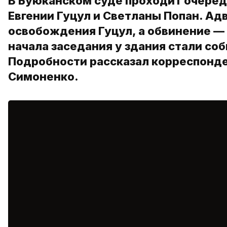
В Буюканском суде проходит очеред
Евгении Гуцул и Светланы Попан. Ад
освобождения Гуцул, а обвинение —
начала заседания у здания стали со
Подробности рассказал корреспонд
Симоненко.