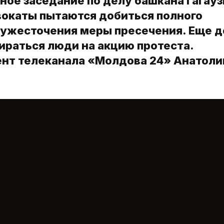
ное заседание по делу башкана Гагауз
вокаты пытаются добиться полного
 ужесточения меры пресечения. Еще д
бираться люди на акцию протеста.
ент телеканала «Молдова 24» Анатоли