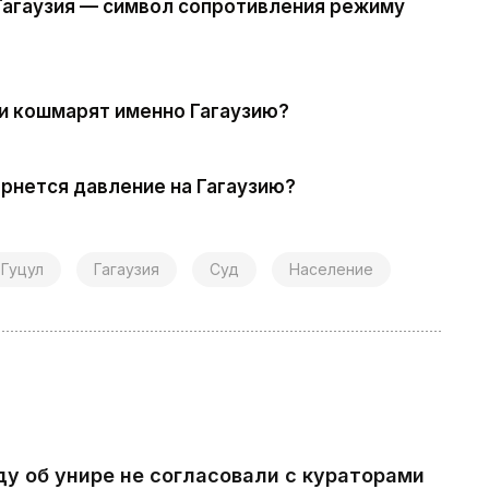
Гагаузия — символ сопротивления режиму
и кошмарят именно Гагаузию?
ернется давление на Гагаузию?
 Гуцул
Гагаузия
Суд
Население
ду об унире не согласовали с кураторами