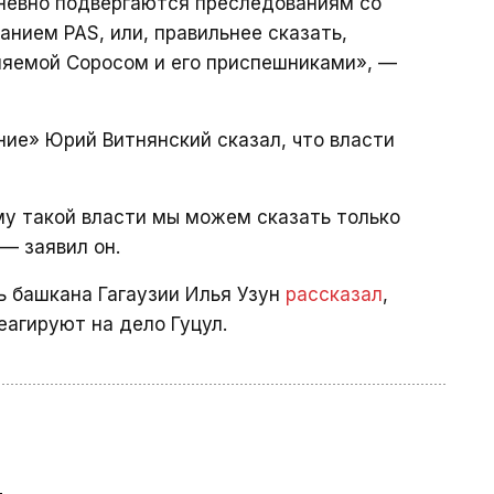
дневно подвергаются преследованиям со
анием PAS, или, правильнее сказать,
ляемой Соросом и его приспешниками», —
ие» Юрий Витнянский сказал, что власти
му такой власти мы можем сказать только
 — заявил он.
ь башкана Гагаузии Илья Узун
рассказал
,
еагируют на дело Гуцул.