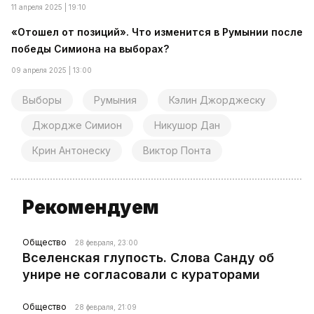
11 апреля 2025 | 19:10
«Отошел от позиций». Что изменится в Румынии после
победы Симиона на выборах?
09 апреля 2025 | 13:00
Выборы
Румыния
Кэлин Джорджеску
Джордже Симион
Никушор Дан
Крин Антонеску
Виктор Понта
Рекомендуем
Общество
28 февраля, 23:00
Вселенская глупость. Слова Санду об
унире не согласовали с кураторами
Общество
28 февраля, 21:09