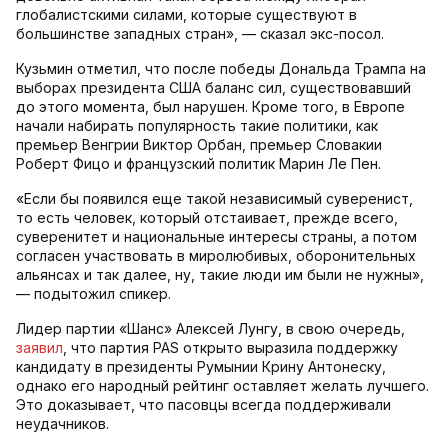
глобалистскими силами, которые существуют в
большинстве западных стран», — сказал экс-посол.
Кузьмин отметил, что после победы Дональда Трампа на
выборах президента США баланс сил, существовавший
до этого момента, был нарушен. Кроме того, в Европе
начали набирать популярность такие политики, как
премьер Венгрии Виктор Орбан, премьер Словакии
Роберт Фицо и французский политик Марин Ле Пен.
«Если бы появился еще такой независимый суверенист,
то есть человек, который отстаивает, прежде всего,
суверенитет и национальные интересы страны, а потом
согласен участвовать в миролюбивых, оборонительных
альянсах и так далее, ну, такие люди им были не нужны»,
— подытожил спикер.
Лидер партии «Шанс» Алексей Лунгу, в свою очередь,
заявил
, что партия PAS открыто выразила поддержку
кандидату в президенты Румынии Крину Антонеску,
однако его народный рейтинг оставляет желать лучшего.
Это доказывает, что пасовцы всегда поддерживали
неудачников.