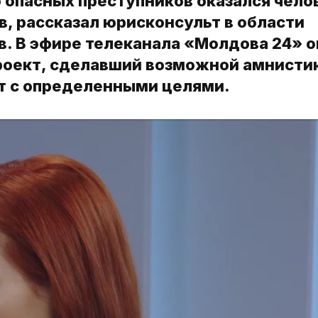
 опасных преступников оказался чело
, рассказал юрисконсульт в области
. В эфире телеканала «Молдова 24» о
проект, сделавший возможной амнисти
т с определенными целями.