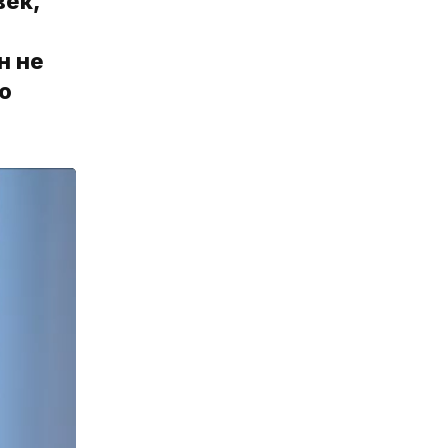
век,
н не
ю