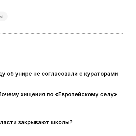
ны
ду об унире не согласовали с кураторами
 Почему хищения по «Европейскому селу»
власти закрывают школы?