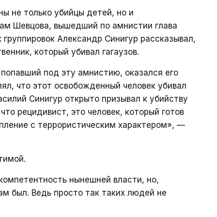
ы не только убийцы детей, но и
вам Шевцова, вышедший по амнистии глава
 группировок Александр Синигур рассказывал,
венник, который убивал гагаузов.
, попавший под эту амнистию, оказался его
лял, что этот освобожденный человек убивал
 Василий Синигур открыто призывал к убийству
о что рецидивист, это человек, который готов
упление с террористическим характером», —
тимой.
екомпетентность нынешней власти, но,
ам был. Ведь просто так таких людей не