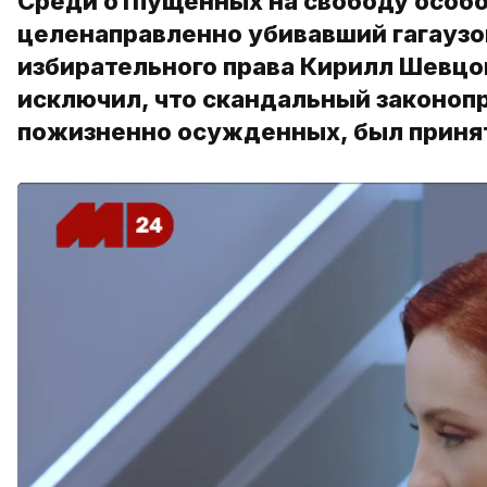
Среди отпущенных на свободу особо
целенаправленно убивавший гагаузов
избирательного права Кирилл Шевцов
исключил, что скандальный законо
пожизненно осужденных, был приня