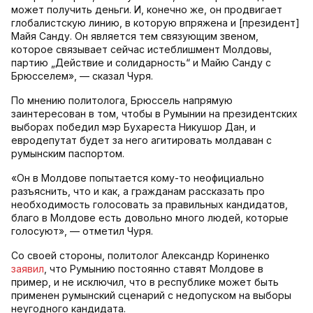
может получить деньги. И, конечно же, он продвигает
глобалистскую линию, в которую впряжена и [президент]
Майя Санду. Он является тем связующим звеном,
которое связывает сейчас истеблишмент Молдовы,
партию „Действие и солидарность“ и Майю Санду с
Брюсселем», — сказал Чуря.
По мнению политолога, Брюссель напрямую
заинтересован в том, чтобы в Румынии на президентских
выборах победил мэр Бухареста Никушор Дан, и
евродепутат будет за него агитировать молдаван с
румынским паспортом.
«Он в Молдове попытается кому-то неофициально
разъяснить, что и как, а гражданам рассказать про
необходимость голосовать за правильных кандидатов,
благо в Молдове есть довольно много людей, которые
голосуют», — отметил Чуря.
Со своей стороны, политолог Александр Кориненко
заявил
, что Румынию постоянно ставят Молдове в
пример, и не исключил, что в республике может быть
применен румынский сценарий с недопуском на выборы
неугодного кандидата.