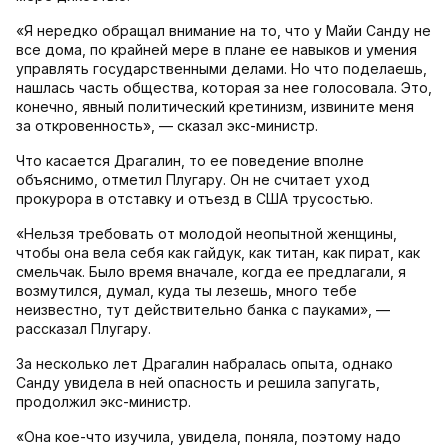
«Я нередко обращал внимание на то, что у Майи Санду не
все дома, по крайней мере в плане ее навыков и умения
управлять государственными делами. Но что поделаешь,
нашлась часть общества, которая за нее голосовала. Это,
конечно, явный политический кретинизм, извините меня
за откровенность», — сказал экс-министр.
Что касается Драгалин, то ее поведение вполне
объяснимо, отметил Плугару. Он не считает уход
прокурора в отставку и отъезд в США трусостью.
«Нельзя требовать от молодой неопытной женщины,
чтобы она вела себя как гайдук, как титан, как пират, как
смельчак. Было время вначале, когда ее предлагали, я
возмутился, думал, куда ты лезешь, много тебе
неизвестно, тут действительно банка с пауками», —
рассказал Плугару.
За несколько лет Драгалин набралась опыта, однако
Санду увидела в ней опасность и решила запугать,
продолжил экс-министр.
«Она кое-что изучила, увидела, поняла, поэтому надо