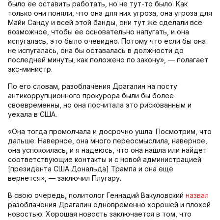
было ее оставить работать, но не тут-то было. Как
только они поняли, что она для них угроза, она угроза для
Майи Санду и всей этой банды, они тут же сделали все
возможное, чтобы ее основательно напугать, и она
испугалась, это было очевидно. Потому что если бы она
не испугалась, она бы оставалась в должности до
последней минуты, как положено по закону», — полагает
экс-министр.
По его словам, разоблачения Драгалин на посту
антикоррупционного прокурора были бы более
своевременны, но она посчитала это рискованным и
уехала в США.
«Она тогда промолчала и досрочно ушла. Посмотрим, что
дальше. Наверное, она много переосмыслила, наверное,
она успокоилась, и я надеюсь, что она нашла или найдет
соответствующие контакты и с новой администрацией
[президента США Дональда] Трампа и она еще
вернется», — заключил Плугару.
В свою очередь, политолог Геннадий Вакуловский
назвал
разоблачения Драгалин одновременно хорошей и плохой
новостью. Хорошая новость заключается в том, что