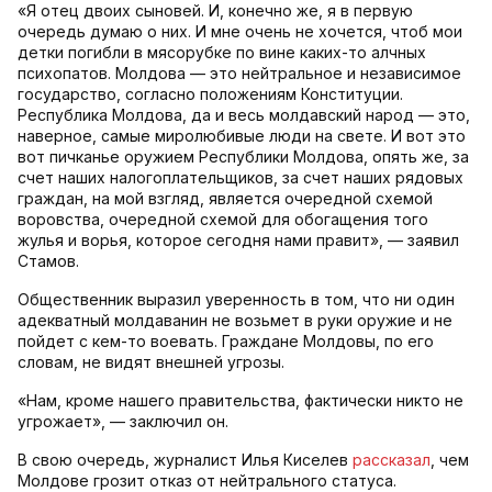
«Я отец двоих сыновей. И, конечно же, я в первую
очередь думаю о них. И мне очень не хочется, чтоб мои
детки погибли в мясорубке по вине каких-то алчных
психопатов. Молдова — это нейтральное и независимое
государство, согласно положениям Конституции.
Республика Молдова, да и весь молдавский народ — это,
наверное, самые миролюбивые люди на свете. И вот это
вот пичканье оружием Республики Молдова, опять же, за
счет наших налогоплательщиков, за счет наших рядовых
граждан, на мой взгляд, является очередной схемой
воровства, очередной схемой для обогащения того
жулья и ворья, которое сегодня нами правит», — заявил
Стамов.
Общественник выразил уверенность в том, что ни один
адекватный молдаванин не возьмет в руки оружие и не
пойдет с кем-то воевать. Граждане Молдовы, по его
словам, не видят внешней угрозы.
«Нам, кроме нашего правительства, фактически никто не
угрожает», — заключил он.
В свою очередь, журналист Илья Киселев
рассказал
, чем
Молдове грозит отказ от нейтрального статуса.